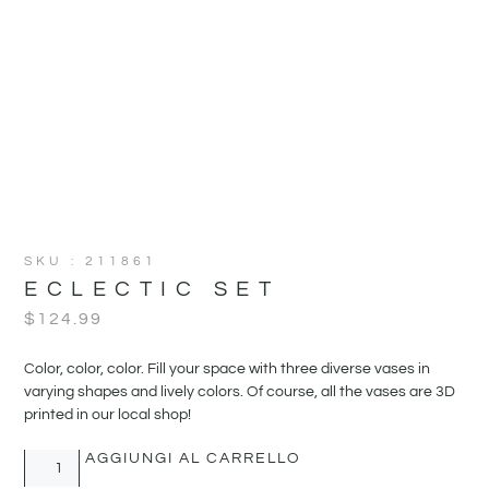
SKU : 211861
ECLECTIC SET
$
124.99
Color, color, color. Fill your space with three diverse vases in
varying shapes and lively colors. Of course, all the vases are 3D
printed in our local shop!
AGGIUNGI AL CARRELLO