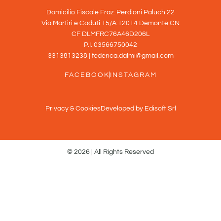
Domicilio Fiscale Fraz. Perdioni Paluch 22
Via Martiri e Caduti 15/A 12014 Demonte CN
CF DLMFRC76A46D206L
P.I. 03566750042
3313813238 | federica.dalmi@gmail.com
FACEBOOK
INSTAGRAM
Privacy & Cookies
Developed by Edisoft Srl
© 2026 | All Rights Reserved