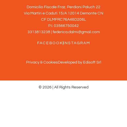
Domicilio Fiscale Fraz. Perdioni Paluch 22
Via Martiri e Caduti 15/A 12014 Demonte CN
CF DLMFRC76A46D206L
P.I. 03566750042
3313813238 | federica.dalmi@gmail.com
FACEBOOK
INSTAGRAM
Privacy & Cookies
Developed by Edisoft Srl
© 2026 | All Rights Reserved