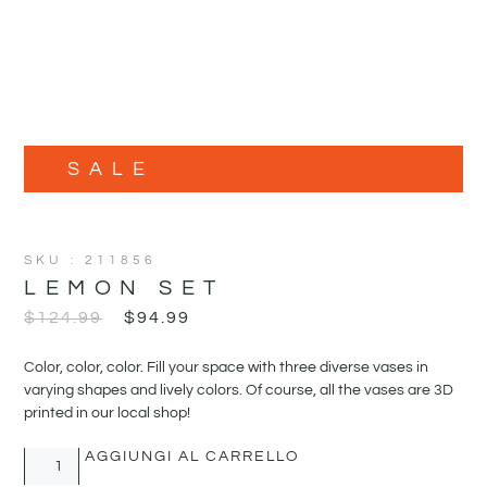
SALE
SKU : 211856
LEMON SET
$
124.99
$
94.99
Color, color, color. Fill your space with three diverse vases in
varying shapes and lively colors. Of course, all the vases are 3D
printed in our local shop!
AGGIUNGI AL CARRELLO