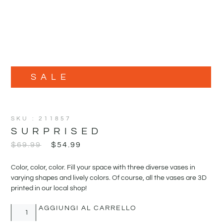
SALE
SKU : 211857
SURPRISED
$
69.99
$
54.99
Color, color, color. Fill your space with three diverse vases in
varying shapes and lively colors. Of course, all the vases are 3D
printed in our local shop!
AGGIUNGI AL CARRELLO