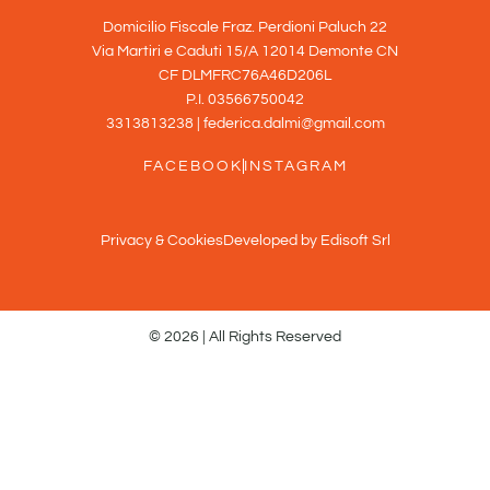
Domicilio Fiscale Fraz. Perdioni Paluch 22
Via Martiri e Caduti 15/A 12014 Demonte CN
CF DLMFRC76A46D206L
P.I. 03566750042
3313813238 | federica.dalmi@gmail.com
FACEBOOK
INSTAGRAM
Privacy & Cookies
Developed by Edisoft Srl
© 2026 | All Rights Reserved